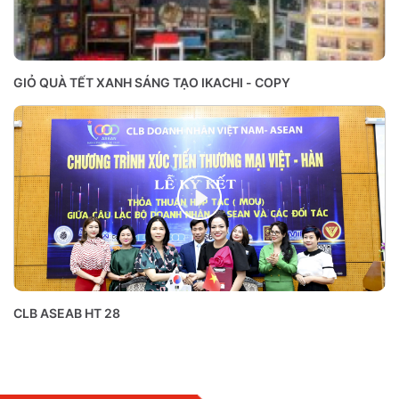
GIỎ QUÀ TẾT XANH SÁNG TẠO IKACHI - COPY
CLB ASEAB HT 28