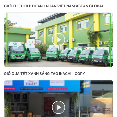
GIỚI THIỆU CLB DOANH NHÂN VIỆT NAM ASEAN GLOBAL
GIỎ QUÀ TẾT XANH SÁNG TẠO IKACHI - COPY