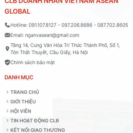
CLB DOANH NHÂN VIETNAM ASEAN
GLOBAL
Hotline: 091.107.8127 - 097.206.8686 - 087.702.8605
Email: nganvasean@gmail.com
Tầng 14, Cung Văn Hóa Trí Thức Thành Phố, Số 1,
Tôn Thất Thuyết, Cầu Giấy, Hà Nội
Chính sách bảo mật
DANH MỤC
TRANG CHỦ
GIỚI THIỆU
HỘI VIÊN
TIN HOẠT ĐỘNG CLB
KẾT NỐI GIAO THƯƠNG