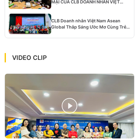
MẠI CỦA CLB DOANH NHÂN VIỆT
NAM ASEAN GLOBAL: CẦU NỐI GẮN
KẾT DOANH NGHIỆP VÀ HỘI NHẬP
KHU VỰC
CLB Doanh nhân Việt Nam Asean
Global Thắp Sáng Ước Mơ Cùng Trẻ
Em Tại Huyện Đảo Bạch Long Vĩ
VIDEO CLIP