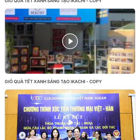
GIỎ QUÀ TẾT XANH SÁNG TẠO IKACHI - COPY
GIỎ QUÀ TẾT XANH SÁNG TẠO IKACHI - COPY