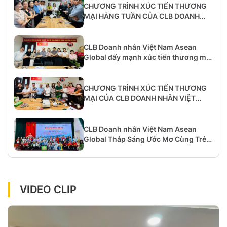
CHƯƠNG TRÌNH XÚC TIẾN THƯƠNG
MẠI HÀNG TUẦN CỦA CLB DOANH
NHÂN VIỆT NAM – ASEAN GLOBAL:
CƠ HỘI KẾT NỐI, HỢP TÁC VÀ PHÁT
TRIỂN
CLB Doanh nhân Việt Nam Asean
Global đẩy mạnh xúc tiến thương mại
trong bối cảnh kinh tế toàn cầu nhiều
biến động
CHƯƠNG TRÌNH XÚC TIẾN THƯƠNG
MẠI CỦA CLB DOANH NHÂN VIỆT
NAM ASEAN GLOBAL: CẦU NỐI GẮN
KẾT DOANH NGHIỆP VÀ HỘI NHẬP
KHU VỰC
CLB Doanh nhân Việt Nam Asean
Global Thắp Sáng Ước Mơ Cùng Trẻ
Em Tại Huyện Đảo Bạch Long Vĩ
VIDEO CLIP